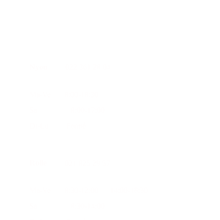
Nyon
022 361 28 04
Ma-Ve       8:00-18:30      
Sa                 8:00-17:00
Di-Lu         Fermé
Rolle
021 825 29 57
Ma-Ve       8:30-12:00      14:00-18:30
Sa                 8:30-14:00