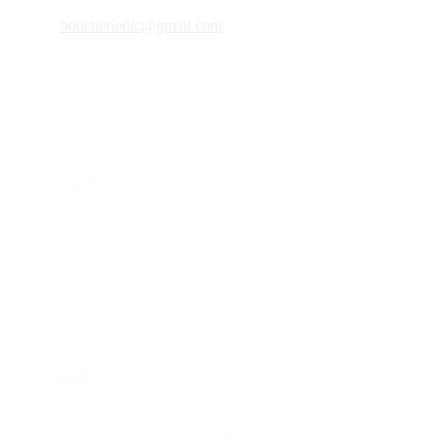
boucheriedlc@gmail.com
Nyon
022 361 28 04
Ma-Ve       8:00-18:30      
Sa                 8:00-17:00
Di-Lu         Fermé
Rolle
021 825 29 57
Ma-Ve       8:30-12:00      14:00-18:30