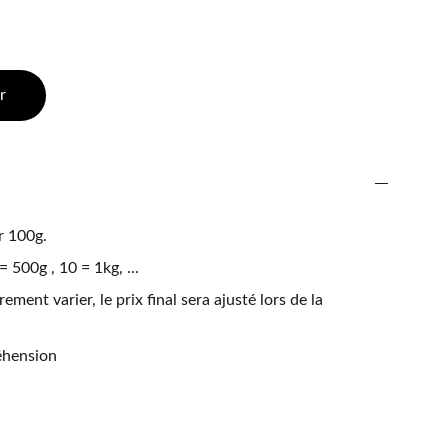
r
r 100g.
 500g , 10 = 1kg, ...
ement varier, le prix final sera ajusté lors de la
éhension